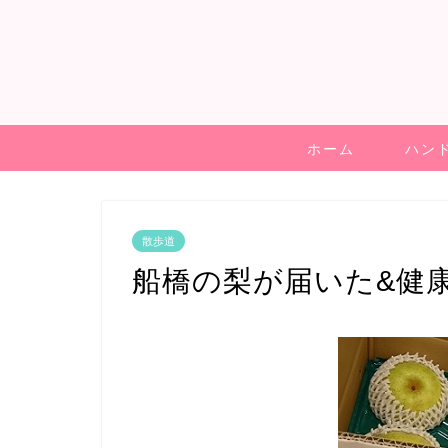
ホーム
ハン
散歩道
船橋の梨が届いた&健