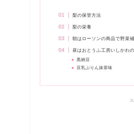
梨の保管方法
梨の栄養
朝はローソンの商品で野菜
昼はおとうふ工房いしかわ
黒納豆
豆乳ぷりん抹茶味
ス