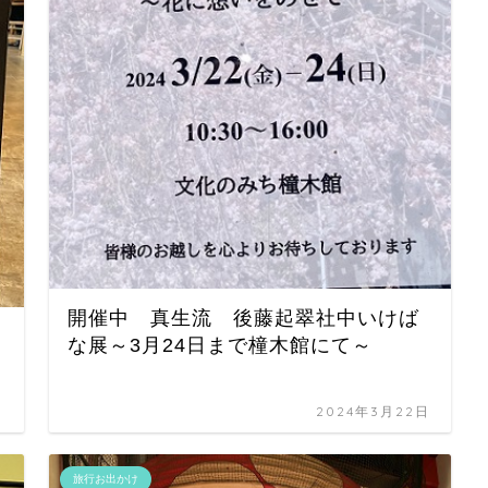
開催中 真生流 後藤起翠社中いけば
な展～3月24日まで橦木館にて～
日
2024年3月22日
旅行お出かけ