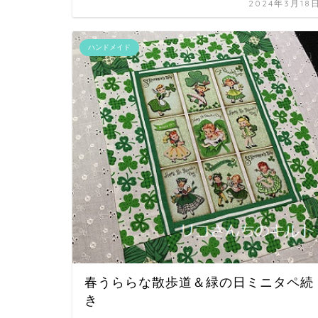
2024年3月18
ハンドメイド
春うららな散歩道＆緑の日ミニタペ続
き