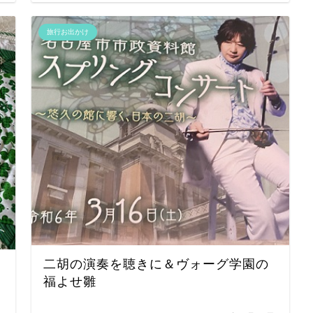
旅行お出かけ
二胡の演奏を聴きに＆ヴォーグ学園の
福よせ雛