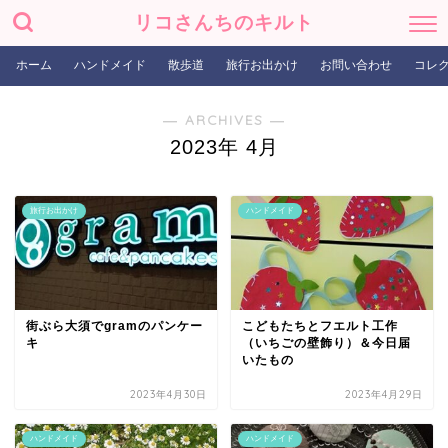
リコさんちのキルト
ホーム
ハンドメイド
散歩道
旅行お出かけ
お問い合わせ
コレ
― ARCHIVES ―
2023年 4月
旅行お出かけ
ハンドメイド
街ぶら大須でgramのパンケー
こどもたちとフエルト工作
キ
（いちごの壁飾り）＆今日届
いたもの
2023年4月30日
2023年4月29日
ハンドメイド
ハンドメイド