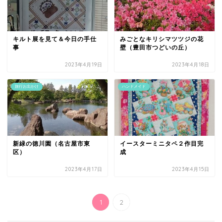
キルト展を見て＆今日の手仕
みごとなキリシマツツジの花
事
壁（豊田市つどいの丘）
2023年4月19日
2023年4月18日
旅行お出かけ
ハンドメイド
新緑の徳川園（名古屋市東
イースターミニタペ２作目完
区）
成
2023年4月17日
2023年4月15日
1
2