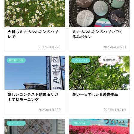
今日もミナペルホネンのハギ
ミナペルホネンのハギレでく
レで
るみボタン
2023年4月27日
2023年4月26日
旅行お出かけ
ハンドメイド
嬉しいコンテスト結果＆サガ
暑い一日でした&過去作品
ミで初モーニング
2023年4月22日
2023年4月21日
ハンドメイド
旅行お出かけ