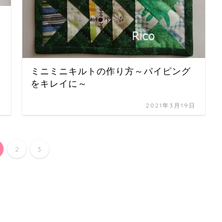
ミニミニキルトの作り方～パイピング
をキレイに～
日
2021年3月19日
2
3