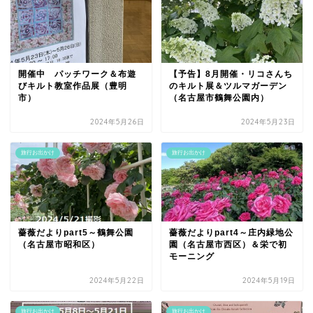
開催中 パッチワーク＆布遊
【予告】8月開催・リコさんち
びキルト教室作品展（豊明
のキルト展＆ツルマガーデン
市）
（名古屋市鶴舞公園内）
2024年5月26日
2024年5月23日
旅行お出かけ
旅行お出かけ
薔薇だよりpart5～鶴舞公園
薔薇だよりpart4～庄内緑地公
（名古屋市昭和区）
園（名古屋市西区）＆栄で初
モーニング
2024年5月22日
2024年5月19日
旅行お出かけ
旅行お出かけ