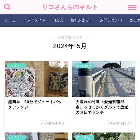
リコさんちのキルト
ホーム
ハンドメイド
散歩道
旅行お出かけ
お問い合わせ
コレ
― ARCHIVES ―
2024年 5月
ハンドメイド
旅行お出かけ
超簡単 30分でジュートバッ
夕暮れの竹島（愛知県蒲郡
クアレンジ
市）＆せっかくグルメで放送
のお店でランチ
2024年5月30日
2024年5月28日
ハンドメイド
旅行お出かけ