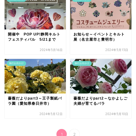
開催中 POP UP!静岡キルト
お知らせ～イベントとキルト
フェスティバル 5/21まで
展（名古屋市と豊明市）
2024年5月16日
2024年5月13日
旅行お出かけ
旅行お出かけ
薔薇だよりpart3～王子製紙バ
薔薇だよりpart2～なかよしご
ラ園（愛知県春日井市）
夫婦が育てるバラ
2024年5月12日
2024年5月10日
1
2