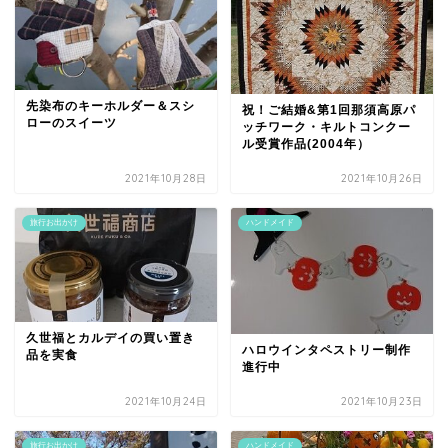
先染布のキーホルダー＆スシ
祝！ご結婚&第1回那須高原パ
ローのスイーツ
ッチワーク・キルトコンクー
ル受賞作品(2004年）
2021年10月28日
2021年10月26日
旅行お出かけ
ハンドメイド
久世福とカルデイの買い置き
ハロウインタペストリー制作
品を実食
進行中
2021年10月24日
2021年10月23日
旅行お出かけ
ハンドメイド