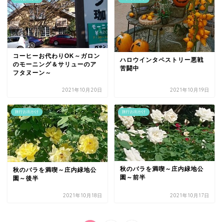
コーヒーお代わりOK～ガロン
ハロウインタペストリー悪戦
のモーニング＆サリューのア
苦闘中
フタヌーン～
2021年10月20日
2021年10月19日
旅行お出かけ
旅行お出かけ
秋のバラを満喫～庄内緑地公
秋のバラを満喫～庄内緑地公
園～前半
園～後半
2021年10月18日
2021年10月17日