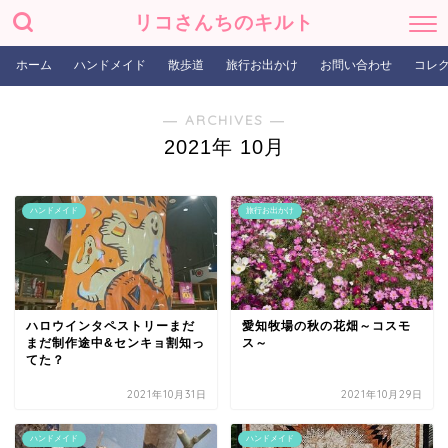
リコさんちのキルト
ホーム
ハンドメイド
散歩道
旅行お出かけ
お問い合わせ
コレ
― ARCHIVES ―
2021年 10月
ハンドメイド
旅行お出かけ
ハロウインタペストリーまだ
愛知牧場の秋の花畑～コスモ
まだ制作途中&センキョ割知っ
ス～
てた？
2021年10月31日
2021年10月29日
ハンドメイド
ハンドメイド