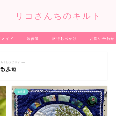
リコさんちのキルト
ドメイド
散歩道
旅行お出かけ
お問い合わせ
CATEGORY ―
散歩道
散歩道