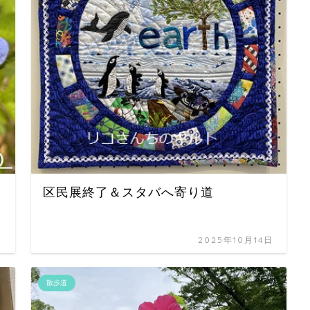
区民展終了＆スタバへ寄り道
日
2025年10月14日
散歩道