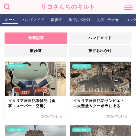
リコさんちのキルト
ホーム
ハンドメイド
散歩道
旅行お出かけ
お問い合わせ
コレ
最新記事
ハンドメイド
散歩道
旅行お出かけ
旅行お出かけ
旅行お出かけ
イタリア旅日記⑧雑記（食
イタリア旅日記⑦サンピエト
事・スーパー・空港）
ロ大聖堂＆クーポラに上る
2026年8月8日
2026年8月7日
旅行お出かけ
旅行お出かけ