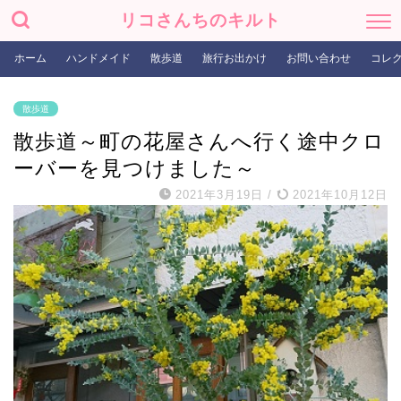
リコさんちのキルト
ホーム
ハンドメイド
散歩道
旅行お出かけ
お問い合わせ
コレ
散歩道
散歩道～町の花屋さんへ行く途中クロ
ーバーを見つけました～
2021年3月19日
/
2021年10月12日