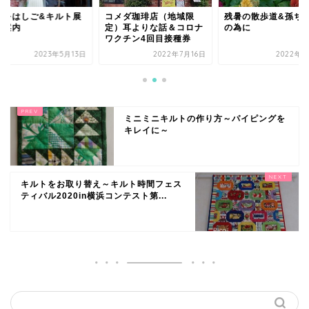
屋をはしご&キルト展
コメダ珈琲店（地域限
残暑の散歩道&孫ち
ご案内
定）耳よりな話＆コロナ
の為に
ワクチン4回目接種券
2023年5月13日
2022年7月16日
2022年8
ミニミニキルトの作り方～パイピングを
キレイに～
キルトをお取り替え～キルト時間フェス
ティバル2020in横浜コンテスト第...