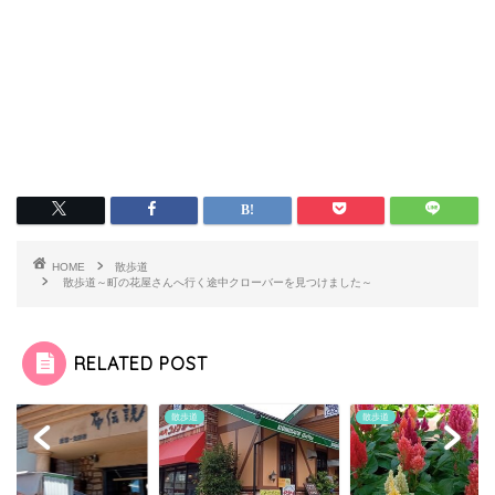
HOME
散歩道
散歩道～町の花屋さんへ行く途中クローバーを見つけました～
RELATED POST
道
散歩道
散歩道