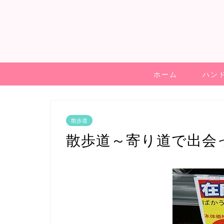
ホーム
ハン
散歩道
散歩道～寄り道で出会