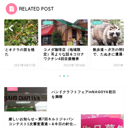
RELATED POST
道
散歩道
散歩道
ーヤとオクラの苗を植
コメダ珈琲店（地域限
散歩道～夕方の明徳
ました
定）耳よりな話＆コロナ
で、たぬきに遭遇～
ワクチン4回目接種券
2021年4月27日
2022年7月16日
2021年4
ハンドクラフトフェアinNAGOYA初日
を満喫
嬉しいお知らせ～第7回キルトジャパン
コンテスト1次審査通過～&今日の針仕...