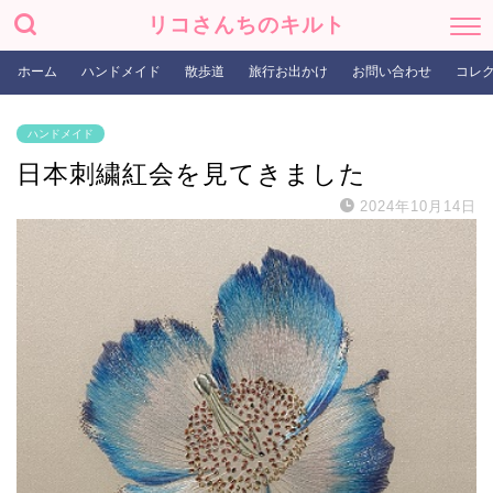
リコさんちのキルト
ホーム
ハンドメイド
散歩道
旅行お出かけ
お問い合わせ
コレ
ハンドメイド
日本刺繍紅会を見てきました
2024年10月14日