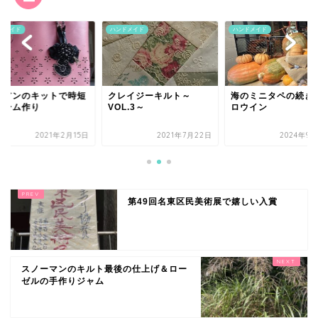
ドメイド
ハンドメイド
ハンドメイド
ョアンのキットで時短
クレイジーキルト～
海のミニタペの続き
ャーム作り
VOL.3～
ロウイン
2021年2月15日
2021年7月22日
2024年9月
第49回名東区民美術展で嬉しい入賞
スノーマンのキルト最後の仕上げ＆ロー
ゼルの手作りジャム