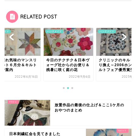
RELATED POST
ドメイド
ハンドメイド
ハンドメイド
度遅れ気味のマンスリ
今日のチクチク＆日本ヴ
クリニックのキルト
キルト６月分＆キルト
ォーグ社からのお便り＆
り換え～2006ホン
のご案内
残暑に咲く庭の花
ルトフェア優秀賞受賞.
2022年6月16日
2022年9月6日
2023年4
放置作品の最後の仕上げ＆ここ1ケ月の
おやつのまとめ
日本刺繍紅会を見てきました