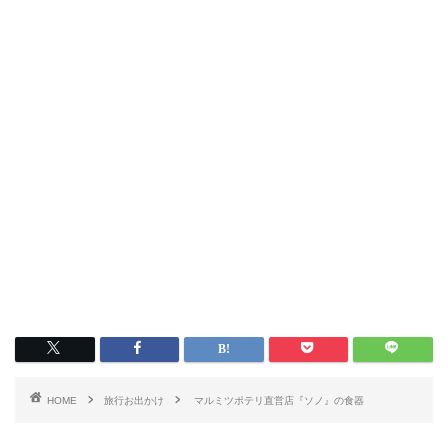
HOME
旅行お出かけ
マルミツポテリ直営店『ソノ』の食器