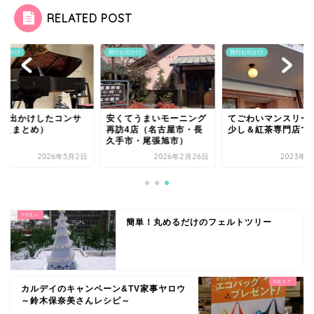
RELATED POST
お出かけ
旅行お出かけ
旅行お出かけ
月お出かけしたコンサ
安くてうまいモーニング
てごわいマンスリー
ト（まとめ）
再訪4店（名古屋市・長
少し＆紅茶専門店で
久手市・尾張旭市）
2026年5月2日
2026年2月26日
2023年2
簡単！丸めるだけのフェルトツリー
カルデイのキャンペーン&TV家事ヤロウ
～鈴木保奈美さんレシピ～