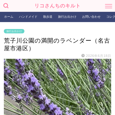
リコさんちのキルト
ホーム
ハンドメイド
散歩道
旅行お出かけ
お問い合わせ
コレ
旅行お出かけ
荒子川公園の満開のラベンダー（名古
屋市港区）
2026年6月18日