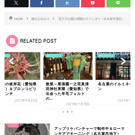
HOME
旅行お出かけ
荒子川公園の満開のラベンダー（名古屋市港区）
RELATED POST
旅行お出かけ
旅行お出かけ
旅行お出か
知県
散策～尾張國一之宮真清
名古屋のイルミネーショ
稗田川
ビリ
田神社界隈（愛知県）で
ン
高浜市
出会った羊毛フェルト
ーのラ
の...
月25日
2021年12月15日
2025年11月18日
アップリケパンチャーで制作中＆ローマ
ンモアでモーニング（名古屋市池下）