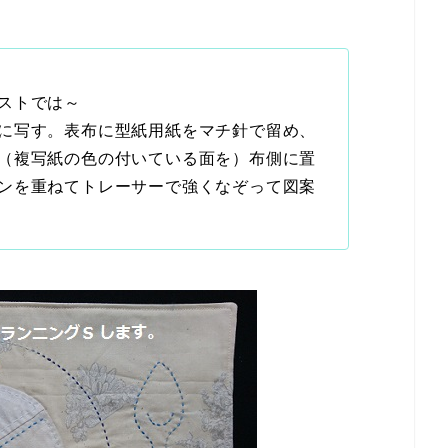
ストでは～
に写す。表布に型紙用紙をマチ針で留め、
（複写紙の色の付いている面を）布側に置
ンを重ねてトレーサーで強くなぞって図案