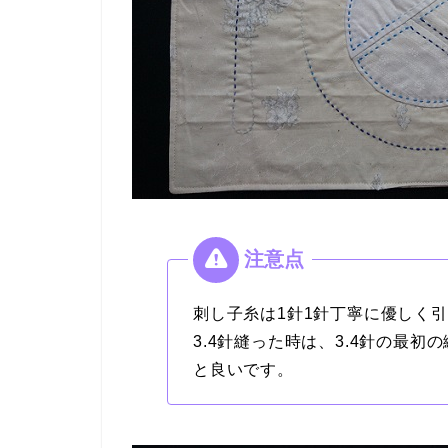
刺し子糸は1針1針丁寧に優しく
3.4針縫った時は、3.4針の最
と良いです。