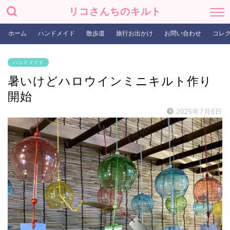
リコさんちのキルト
ホーム
ハンドメイド
散歩道
旅行お出かけ
お問い合わせ
コレ
ハンドメイド
暑いけどハロウインミニキルト作り
開始
2025年7月6日