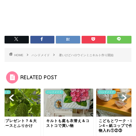
HOME
ハンドメイド
暑いけどハロウインミニキルト作り開始
RELATED POST
ドメイド
ハンドメイド
ハンドメイド
の日プレゼント？＆大
キルトも庭も衣替え＆コ
こどもとワーク・レ
ジュースとふりかけ
ストコで買い物
ン4～紙コップで作
物入れ①②③