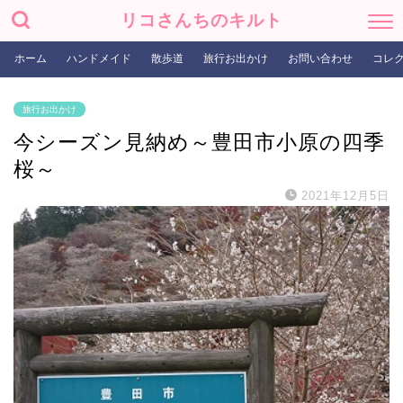
リコさんちのキルト
ホーム
ハンドメイド
散歩道
旅行お出かけ
お問い合わせ
コレ
旅行お出かけ
今シーズン見納め～豊田市小原の四季
桜～
2021年12月5日