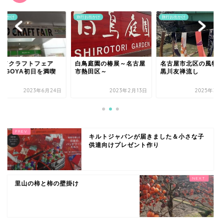
お出かけ
旅行お出かけ
旅行お出かけ
ンドクラフトフェア
白鳥庭園の椿展～名古屋
名古屋市北区の風物
NAGOYA初日を満喫
市熱田区～
黒川友禅流し
2023年6月24日
2023年2月13日
2025年3
キルトジャパンが届きました＆小さな子
供達向けプレゼント作り
里山の柿と柿の壁掛け