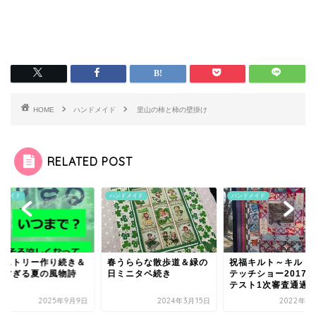
HOME
ハンドメイド
里山の柿と柿の壁掛け
RELATED POST
ドメイド
ハンドメイド
ハンドメイド
ペストリー作り続き＆
春うららな散歩道＆緑の
祝福キルト～キルト
近すぎる夏の風物詩
日ミニタペ続き
テッチショー2017
テスト1次審査通過作.
2025年9月9日
2024年3月15日
2022年1