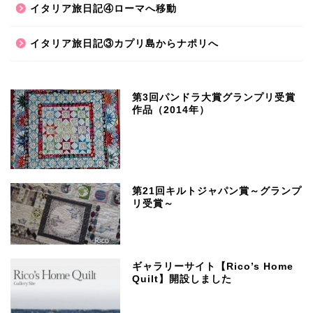
イタリア旅日記④ローマへ移動
イタリア旅日記③カプリ島からナポリへ
第3回パンドラ大賞グランプリ受賞
作品（2014年）
第21回キルトジャパン賞～グランプ
リ受賞～
ギャラリーサイト【Rico’s Home
Quilt】開設しました