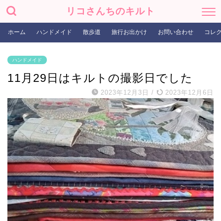
リコさんちのキルト
ホーム
ハンドメイド
散歩道
旅行お出かけ
お問い合わせ
コレ
ハンドメイド
11月29日はキルトの撮影日でした
2023年12月3日
/
2023年12月6日