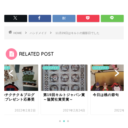
HOME
ハンドメイド
11月29日はキルトの撮影日でした
RELATED POST
ドメイド
ハンドメイド
ハンドメイド
日のチクチク＆ブログ
第19回キルトジャパン賞
今日は桃の節句
念日プレゼント応募受
～協賛社賞受賞～
中
2022年2月2日
2021年2月24日
2022年3