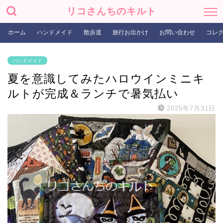
リコさんちのキルト
ホーム
ハンドメイド
散歩道
旅行お出かけ
お問い合わせ
コレ
ハンドメイド
夏を意識してみたハロウインミニキ
ルトが完成＆ランチで暑気払い
2025年7月31日