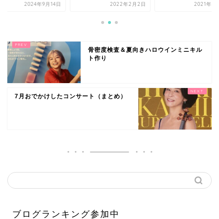
2024年9月14日
2022年2月2日
2021年8
骨密度検査＆夏向きハロウインミニキル
ト作り
7月おでかけしたコンサート（まとめ）
ブログランキング参加中