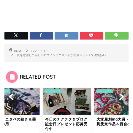
HOME
ハンドメイド
夏を意識してみたハロウインミニキルトが完成＆ランチで暑気払い
RELATED POST
ドメイド
ハンドメイド
ハンドメイド
のミニタペの続き＆薬
今日のチクチク＆ブログ
大塚屋創ing大賞・
副作用
記念日プレゼント応募受
賞受賞作品＆百合の
付中