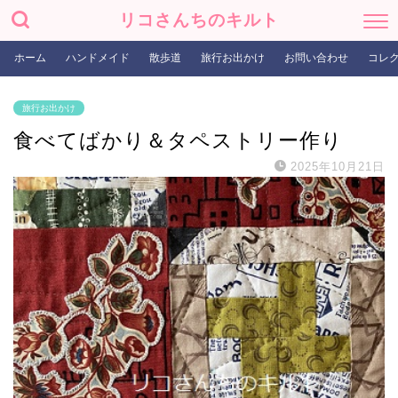
リコさんちのキルト
ホーム
ハンドメイド
散歩道
旅行お出かけ
お問い合わせ
コレ
旅行お出かけ
食べてばかり＆タペストリー作り
2025年10月21日