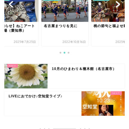
お知らせ】ねこアート
名古屋まつりを見に
桃の節句と福よせ雛
2会場（愛知県）
2025年7月25日
2022年10月16日
2025年3
10月のひまわり＆橦木館（名古屋市）
LIVEにおでかけ♪空知堂ライブ♪