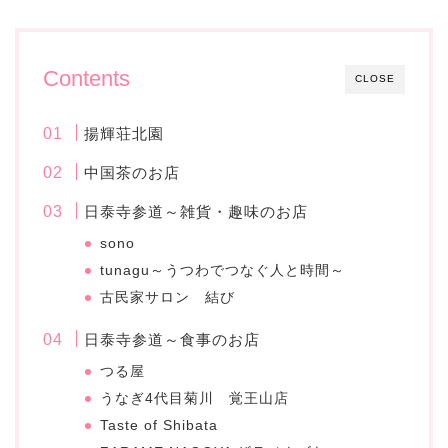
Contents
CLOSE
揚輝荘北園
中国茶のお店
日泰寺参道～雑貨・趣味のお店
sono
tunagu～うつわでつなぐ人と時間～
古民家サロン 結び
日泰寺参道～食事のお店
つる屋
うなぎ4代目菊川 覚王山店
Taste of Shibata