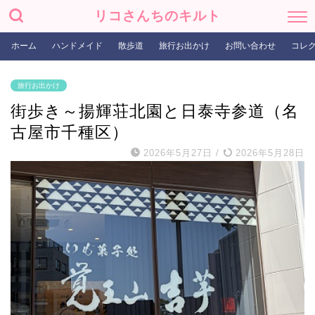
リコさんちのキルト
ホーム
ハンドメイド
散歩道
旅行お出かけ
お問い合わせ
コレ
旅行お出かけ
街歩き～揚輝荘北園と日泰寺参道（名
古屋市千種区）
2026年5月27日
/
2026年5月28日