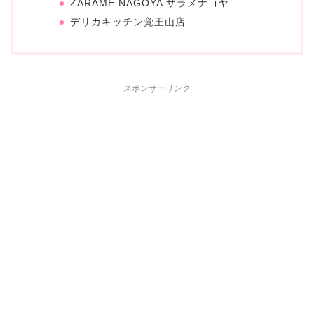
ZARAME NAGOYA ザラメナゴヤ
デリカキッチン覚王山店
スポンサーリンク