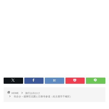
HOME
旅行お出かけ
街歩き～揚輝荘北園と日泰寺参道（名古屋市千種区）