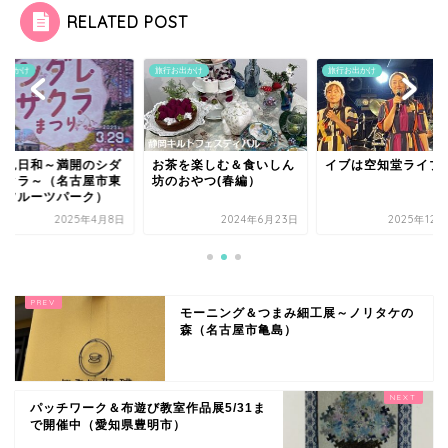
RELATED POST
お出かけ
旅行お出かけ
旅行お出かけ
茶を楽しむ＆食いしん
イブは空知堂ライブで♪
お花見日和～満開の
のおやつ(春編）
レザクラ～（名古屋
谷山フルーツパーク
2024年6月23日
2025年12月25日
2025年4
モーニング＆つまみ細工展～ノリタケの
森（名古屋市亀島）
パッチワーク＆布遊び教室作品展5/31ま
で開催中（愛知県豊明市）