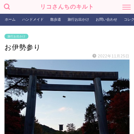
リコさんちのキルト
ホーム
ハンドメイド
散歩道
旅行お出かけ
お問い合わせ
コレ
旅行お出かけ
お伊勢参り
2022年11月25日