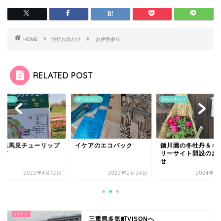
HOME
旅行お出かけ
お伊勢参り
RELATED POST
お出かけ
旅行お出かけ
旅行お出かけ
ケアのエコバック
徳川園の冬牡丹＆ギャラ
奈良県馬見チューリ
リーサイト開設のお知ら
フェア
せ
2022年2月24日
2024年1月19日
2022年4月
三重県多気町VISONへ