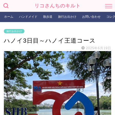
リコさんちのキルト
ホーム
ハンドメイド
散歩道
旅行お出かけ
お問い合わせ
コレ
旅行お出かけ
ハノイ3日目～ハノイ王道コース
2025年6月19日