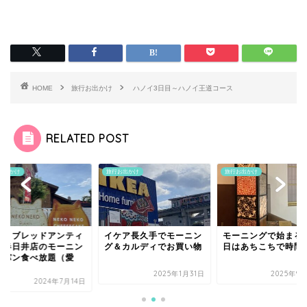
HOME
旅行お出かけ
ハノイ3日目～ハノイ王道コース
RELATED POST
お出かけ
旅行お出かけ
旅行お出かけ
ケア長久手でモーニン
モーニングで始まる日曜
ハートブレッドアン
＆カルディでお買い物
日はあちこちで時間調整
ーク春日井店のモー
グ・パン食べ放題（
知...
2025年1月31日
2025年9月30日
2024年7