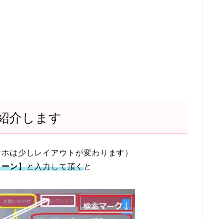
紹介します
マホは少しレイアウトが変わります）
ターン
】と入力して頂く
と