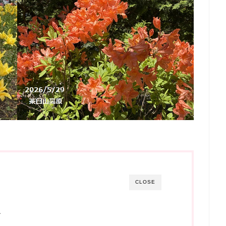
CLOSE
ズ