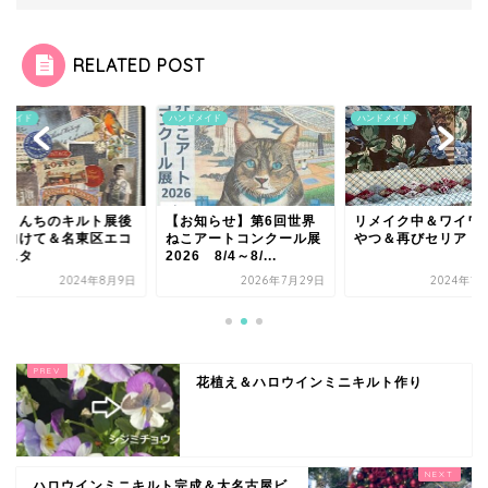
RELATED POST
ドメイド
ハンドメイド
ハンドメイド
コさんちのキルト展後
【お知らせ】第6回世界
リメイク中＆ワイワ
に向けて＆名東区エコ
ねこアートコンクール展
やつ＆再びセリア
ェスタ
2026 8/4～8/...
2024年8月9日
2026年7月29日
2024年1
花植え＆ハロウインミニキルト作り
ハロウインミニキルト完成＆大名古屋ビ