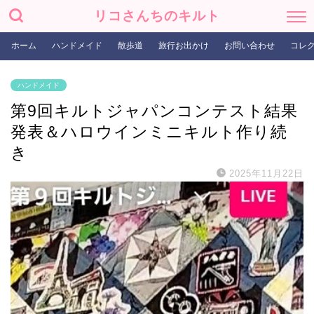
リコさんちのキルト
ホーム
ハンドメイド
散歩道
旅行お出かけ
お問い合わせ
コレ
ハンドメイド
第9回キルトジャパンコンテスト結果
発表＆ハロウインミニキルト作り続
き
2025年11月22日