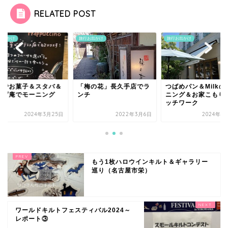
RELATED POST
お出かけ
旅行お出かけ
旅行お出かけ
梅の花」長久手店でラ
つばめパン＆Milkのモー
無印でお菓子＆スタ
チ
ニング＆お家こもりでパ
おかげ庵でモーニン
ッチワーク
2022年3月6日
2024年9月11日
2024年3月
もう1枚ハロウインキルト＆ギャラリー
巡り（名古屋市栄）
ワールドキルトフェスティバル2024～
レポート③