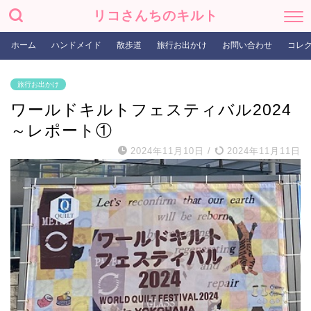
リコさんちのキルト
ホーム
ハンドメイド
散歩道
旅行お出かけ
お問い合わせ
コレ
旅行お出かけ
ワールドキルトフェスティバル2024
～レポート①
2024年11月10日
/
2024年11月11日