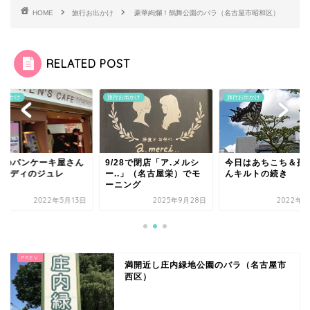
HOME
旅行お出かけ
豪華絢爛！鶴舞公園のバラ（名古屋市昭和区）
RELATED POST
お出かけ
旅行お出かけ
旅行お出かけ
28で閉店「ア.メルシ
今日はあちこち＆孫ちゃ
極狭のパンケーキ屋
..」（名古屋栄）でモ
んキルトの続き
&カルディのジュレ
ニング
2025年9月28日
2022年9月8日
2022年5
満開近し庄内緑地公園のバラ（名古屋市
西区）