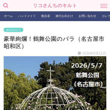
リコさんちのキルト
ホーム
ハンドメイド
散歩道
旅行お出かけ
お問い合わせ
コレ
旅行お出かけ
豪華絢爛！鶴舞公園のバラ（名古屋市
昭和区）
2026年5月11日