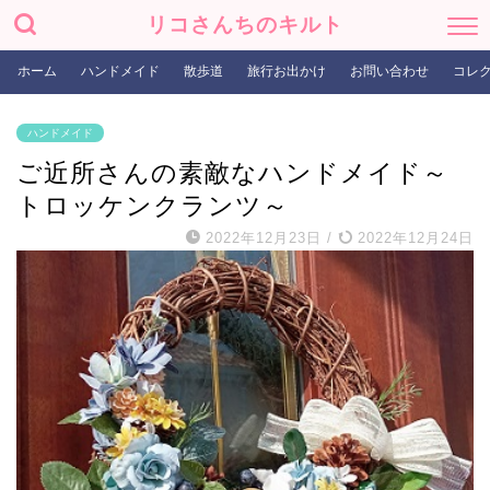
リコさんちのキルト
ホーム
ハンドメイド
散歩道
旅行お出かけ
お問い合わせ
コレ
ハンドメイド
ご近所さんの素敵なハンドメイド～
トロッケンクランツ～
2022年12月23日
/
2022年12月24日