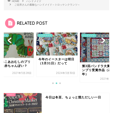
HOME
ハンドメイド
ご近所さんの素敵なハンドメイド～トロッケンクランツ～
RELATED POST
ドメイド
ハンドメイド
ハンドメイド
今年のイースターは明日
らぺこあおむしのプリ
（3月31日）だって
トは赤ちゃんぽい？
第3回パンドラ大賞
ンプリ受賞作品（20
2021年5月28日
2024年3月30日
年）
2021年9
今日は冬至、ちょっと慌ただしい一日