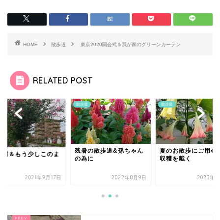
HOME
散歩道
東京2020開会式＆我が家のグリーンカーテン
RELATED POST
道
散歩道
散歩道
残暑の散歩道&孫ちゃん
夏のお散歩にご用心
路樹＆もう少しこのま
の為に
収穫を戴く
で
2021年9月17日
2022年8月9日
2023年7