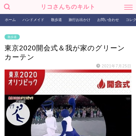
リコさんちのキルト
ホーム
ハンドメイド
散歩道
旅行お出かけ
お問い合わせ
コレ
散歩道
東京2020開会式＆我が家のグリーン
カーテン
2021年7月25日