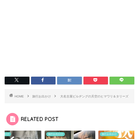
HOME
旅行お出かけ
大名古屋ビルヂングの天空のヒマワリ＆タリーズ
RELATED POST
お出かけ
旅行お出かけ
旅行お出かけ