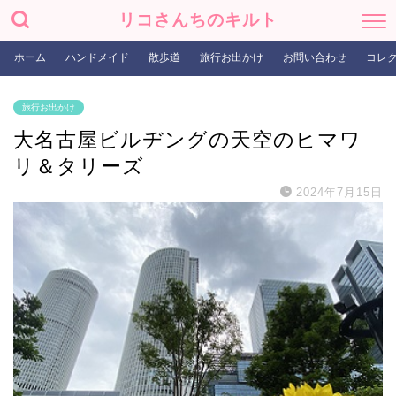
リコさんちのキルト
ホーム
ハンドメイド
散歩道
旅行お出かけ
お問い合わせ
コレ
旅行お出かけ
大名古屋ビルヂングの天空のヒマワ
リ＆タリーズ
2024年7月15日