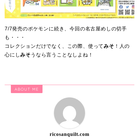
7/7発売のポケモンに続き、今回の名古屋めしの切手
も・・・
コレクションだけでなく、この際、使って
みそ
！人の
心にし
みそ
うなら言うことなしよね！
ABOUT ME
ricosanquilt.com