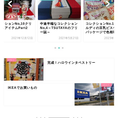
レクションNo,10クリ
中途半端なコレクション
コレクションNo.12
スアイテムPart2
No,4～TSUTAYAのフリ
ルディの豆乳ビスケ
ー誌～
パッケージで色相環..
2021年12月12日
2021年5月21日
2023年1
完成！ハロウインタペストリー
IKEAでお買いもの