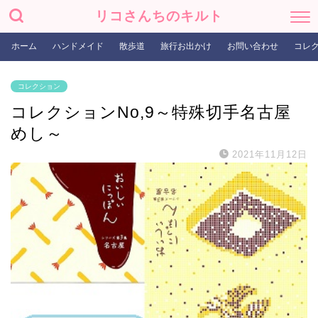
リコさんちのキルト
ホーム
ハンドメイド
散歩道
旅行お出かけ
お問い合わせ
コレ
コレクション
コレクションNo,9～特殊切手名古屋
めし～
2021年11月12日