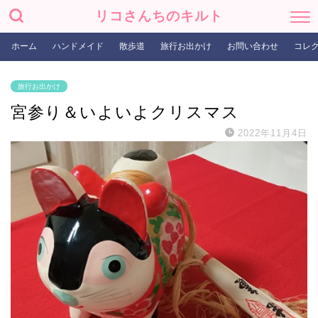
リコさんちのキルト
ホーム
ハンドメイド
散歩道
旅行お出かけ
お問い合わせ
コレ
旅行お出かけ
宮参り＆いよいよクリスマス
2022年11月4日