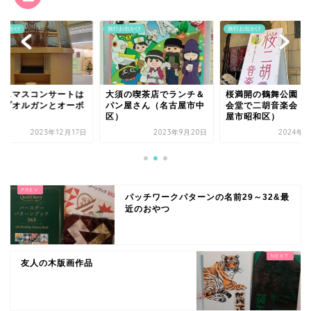
お出かけ
旅行お出かけ
旅行お出かけ
リスマスコンサートは
大須の喫茶店でランチ＆
桜満開の鶴舞公園・
イプオルガンとオーボ
パン屋さん（名古屋市中
会堂で二胡音楽会（
で
区）
屋市昭和区）
2023年12月17日
2023年9月20日
2024年4
パッチワークパターンの名前29～32&最
近のおやつ
友人の木版画作品