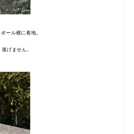
りボール横に着地。
。逃げません。
。