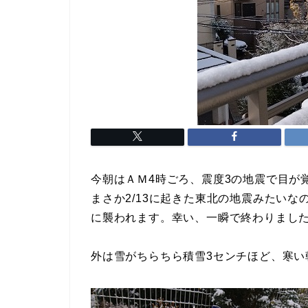
今朝はＡＭ4時ごろ、震度3の地震で目が
まさか2/13に起きた東北の地震みたい
に襲われます。幸い、一瞬で終わりまし
外は雪がちらちら積雪3センチほど、寒い