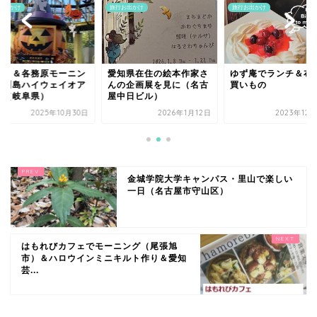
旅行お出かけ
旅行お出かけ
旅行お出かけ
愛知県在住の絵本作家さ
ゆず庵でランチ＆布のお
芋ほり＆各務原
んの企画展を見に（名古
買いもの
グ＆川島ハイウ
屋中日ビル）
シス（岐阜県）
2026年1月12日
2023年12月12日
2025
金城学院大学キャンパス・里山で楽しい
一日（名古屋市守山区）
はもれびカフェでモーニング（尾張旭
市）＆ハロウインミニキルト作り＆愛知
芸...