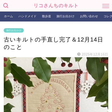
リコさんちのキルト
ホーム
ハンドメイド
散歩道
旅行お出かけ
お問い合わせ
コレ
旅行お出かけ
古いキルトの手直し完了＆12月14日
のこと
2025年12月16日