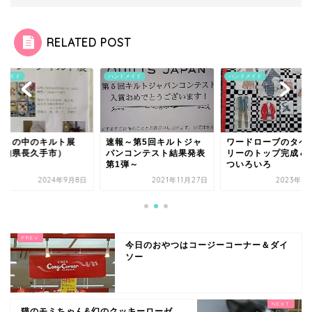
RELATED POST
ドメイド
ハンドメイド
ハンドメイド
らしの中のキルト展
速報～第5回キルトジャ
ワードローブのタペ
愛知県長久手市）
パンコンテスト結果発表
リーのトップ完成＆
第1弾～
ついろいろ
2024年9月8日
2021年11月27日
2023年7
今日のおやつはコージーコーナー＆ダイ
ソー
猫のモミちゃん&幻のクッキーローゼ