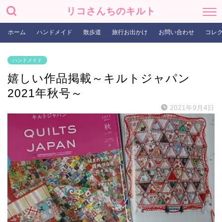
リコさんちのキルト
ホーム
ハンドメイド
散歩道
旅行お出かけ
お問い合わせ
コレ
ハンドメイド
嬉しい作品掲載～キルトジャパン
2021年秋号～
2021年9月4日