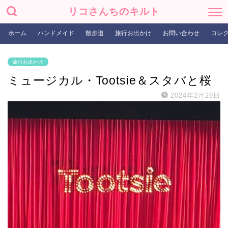
リコさんちのキルト
ホーム
ハンドメイド
散歩道
旅行お出かけ
お問い合わせ
コレ
旅行お出かけ
ミュージカル・Tootsie＆スタバと桜
2024年2月29日