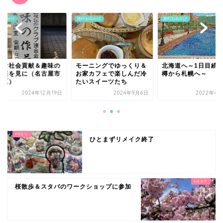
お出かけ
旅行お出かけ
旅行お出かけ
さな社会貢献＆趣味の
モーニングでゆっくり＆
北海道へ～1日目続
品展を見に（名古屋市
お家カフェで楽しんだ冷
樽から札幌へ～
東区）
たいスイーツたち
2024年12月19日
2024年9月6日
2022年4月
ひとまずリメイク終了
桜散歩＆スタバのワークショップに参加