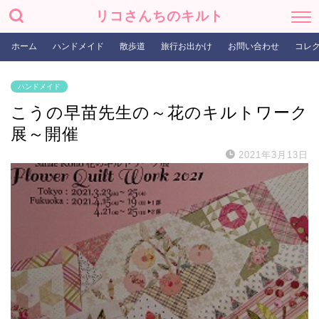
リコさんちのキルト
ホーム
ハンドメイド
散歩道
旅行お出かけ
お問い合わせ
コレ
ハンドメイド
こうの早苗先生の～花のキルトワーク
展～開催
2021年3月13日