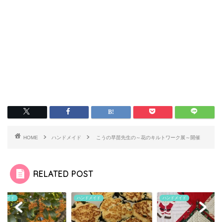
HOME
ハンドメイド
こうの早苗先生の～花のキルトワーク展～開催
RELATED POST
ドメイド
ハンドメイド
ハンドメイド