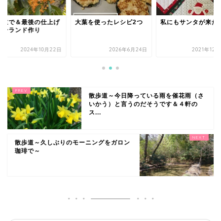
歩道で＆最後の仕上げ
大葉を使ったレシピ2つ
私にもサンタが来た
ガーランド作り
2024年10月22日
2026年6月24日
2021年12
散歩道～今日降っている雨を催花雨（さ
いかう）と言うのだそうです＆４軒の
ス...
散歩道～久しぶりのモーニングをガロン
珈琲で～