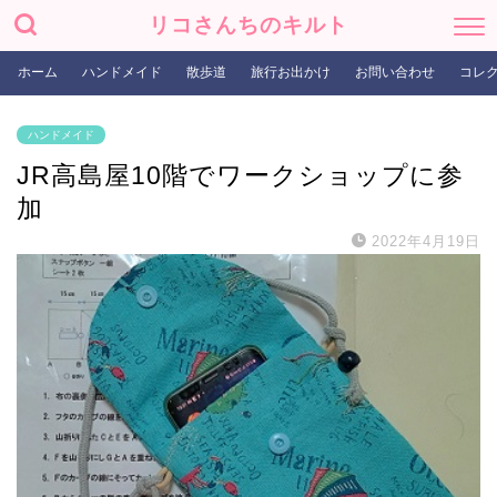
リコさんちのキルト
ホーム
ハンドメイド
散歩道
旅行お出かけ
お問い合わせ
コレ
ハンドメイド
JR高島屋10階でワークショップに参
加
2022年4月19日