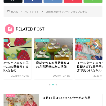
HOME
ハンドメイド
JR高島屋10階でワークショップに参加
RELATED POST
ドメイド
ハンドメイド
ハンドメイド
どもたちとフエルト工
廃材で作るお月見飾り＆
イースターミニタペ
（いちごの壁飾り）＆
お月見泥棒の為の準備
目続き&TV三千円の
日届いたもの
方で見つけたキルト作.
2023年4月29日
2025年10月3日
2023年4
４月17日はEaster＆ウサギの作品