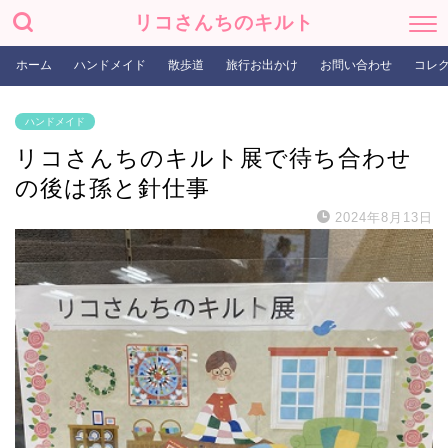
リコさんちのキルト
ホーム
ハンドメイド
散歩道
旅行お出かけ
お問い合わせ
コレ
ハンドメイド
リコさんちのキルト展で待ち合わせ
の後は孫と針仕事
2024年8月13日