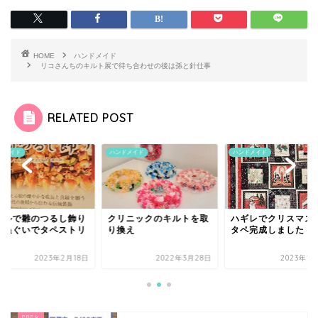
HOME
ハンドメイド
リコさんちのキルト展で待ち合わせの後は孫と針仕事
RELATED POST
ドメイド
ハンドメイド
ハンドメイド
テルで雛のつるし飾り
クリニックのキルトを取
ハギレでクリスマス
手ぬぐいでタペストリ
り換え
タペ完成しました
2023年2月18日
2022年3月28日
2023年1