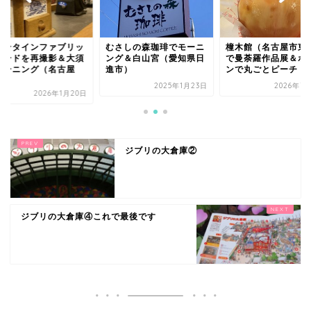
さしの森珈琲でモーニ
橦木館（名古屋市東区）
バレンタインファブ
グ＆白山宮（愛知県日
で曼荼羅作品展＆ボンボ
クボードを再撮影＆
市）
ンで丸ごとピーチ
でモーニング（名古
市...
2025年1月23日
2026年7月21日
2026年1
ジブリの大倉庫②
ジブリの大倉庫④これで最後です