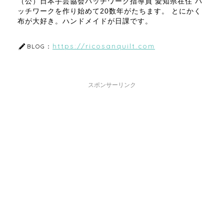
（公）日本手芸協会パッチワーク指導員 愛知県在住 パ
ッチワークを作り始めて20数年がたちます。 とにかく
布が大好き。ハンドメイドが日課です。
https://ricosanquilt.com
BLOG：
スポンサーリンク