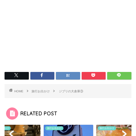
HOME
旅行お出かけ
ジブリの大倉庫③
RELATED POST
お出かけ
旅行お出かけ
旅行お出かけ