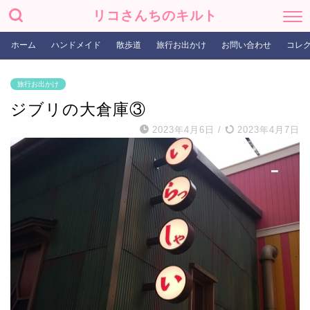
リコさんちのキルト
ホーム
ハンドメイド
散歩道
旅行お出かけ
お問い合わせ
コレ
旅行お出かけ
ジブリの大倉庫③
2023年4月6日
/
2023年4月7日