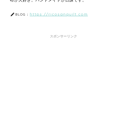
布が大好き。ハンドメイドが日課です。
https://ricosanquilt.com
BLOG：
スポンサーリンク