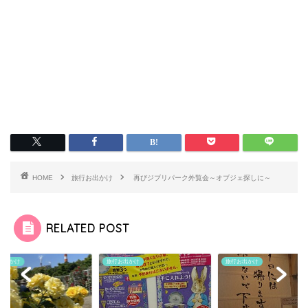
HOME
旅行お出かけ
再びジブリパーク外覧会～オブジェ探しに～
RELATED POST
お出かけ
旅行お出かけ
旅行お出かけ