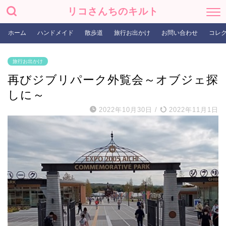
リコさんちのキルト
ホーム
ハンドメイド
散歩道
旅行お出かけ
お問い合わせ
コレ
旅行お出かけ
再びジブリパーク外覧会～オブジェ探
しに～
2022年10月30日
/
2022年11月1日