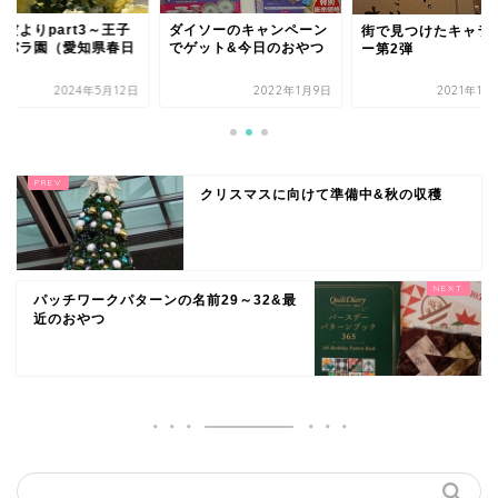
イソーのキャンペーン
薔薇だよりpart3～
街で見つけたキャラクタ
ゲット&今日のおやつ
製紙バラ園（愛知県
ー第2弾
井市）
2022年1月9日
2021年11月17日
2024年5
クリスマスに向けて準備中&秋の収穫
パッチワークパターンの名前29～32&最
近のおやつ