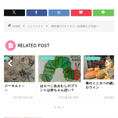
HOME
ハンドメイド
同時進行のチクチク～絵馬飾りが完成～
RELATED POST
ドメイド
ハンドメイド
ハンドメイド
海のミニタペの続き
レイジーキルト～
はらぺこあおむしのプリ
ロウイン
L.2～
ントは赤ちゃんぽい？
2021年7月21日
2021年5月28日
2024年9月