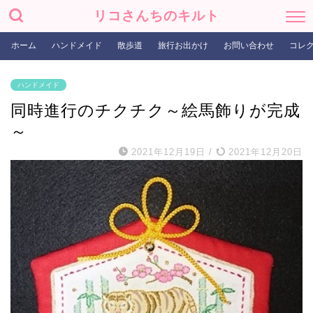
リコさんちのキルト
ホーム
ハンドメイド
散歩道
旅行お出かけ
お問い合わせ
コレ
ハンドメイド
同時進行のチクチク～絵馬飾りが完成
～
2021年12月19日
/
2021年12月20日