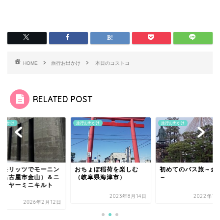
HOME
旅行お出かけ
本日のコストコ
RELATED POST
お出かけ
旅行お出かけ
旅行お出かけ
ンモリッツでモーニン
おちょぼ稲荷を楽しむ
初めてのバス旅～金
（名古屋市金山）＆ニ
（岐阜県海津市）
～
ーイヤーミニキルト
.
2023年8月14日
2022年12
2026年2月12日