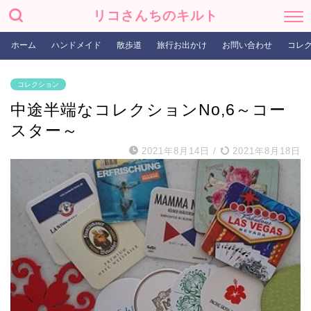
リコさんちのキルト
ホーム
ハンドメイド
散歩道
旅行お出かけ
お問い合わせ
コレ
コレクション
中途半端なコレクションNo,6～コー
スター～
2021年8月14日
/
2021年8月18日