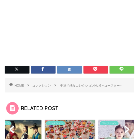
HOME
コレクション
中途半端なコレクションNo,6～コースター～
RELATED POST
コレクション
コレクション
コレク