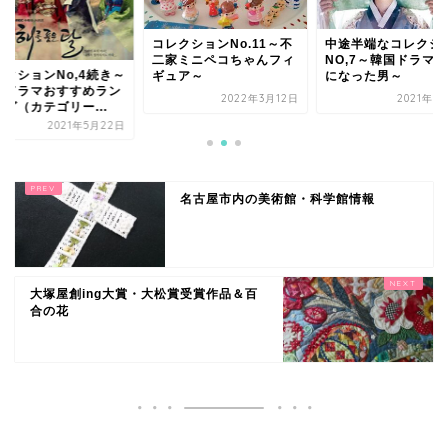
コレクションNo.11～不
中途半端なコレクション
二家ミニペコちゃんフィ
NO,7～韓国ドラマ・王
4続き～
コレ
ギュア～
になった男～
すめラン
韓国
2022年3月12日
2021年8月17日
...
キン
年5月22日
名古屋市内の美術館・科学館情報
大塚屋創ing大賞・大松賞受賞作品＆百
合の花