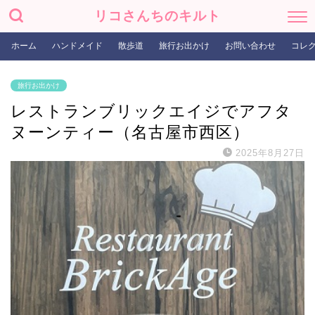
リコさんちのキルト
ホーム
ハンドメイド
散歩道
旅行お出かけ
お問い合わせ
コレ
旅行お出かけ
レストランブリックエイジでアフタ
ヌーンティー（名古屋市西区）
2025年8月27日