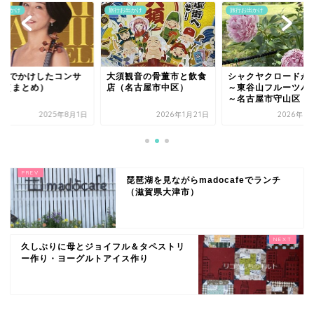
お出かけ
旅行お出かけ
旅行お出かけ
月おでかけしたコンサ
大須観音の骨董市と飲食
シャクヤクロードが
ト（まとめ）
店（名古屋市中区）
～東谷山フルーツパ
～名古屋市守山区
2025年8月1日
2026年1月21日
2026年5
琵琶湖を見ながらmadocafeでランチ
（滋賀県大津市）
久しぶりに母とジョイフル＆タペストリ
ー作り・ヨーグルトアイス作り