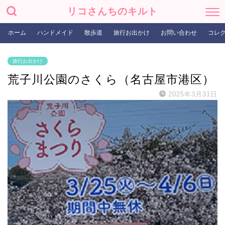
リコさんちのキルト
ホーム
ハンドメイド
散歩道
旅行お出かけ
お問い合わせ
コレ
旅行お出かけ
荒子川公園のさくら（名古屋市港区）
2025年3月31日