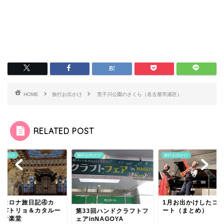
HOME
旅行お出かけ
荒子川公園のさくら（名古屋市港区）
RELATED POST
お出かけ
旅行お出かけ
旅行お出かけ
ルセロナ旅日記④カ
1月お出かけしたコ
・バトリョ＆カタルー
ート（まとめ）
第33回ハンドクラフトフ
ャ音楽堂
ェアinNAGOYA