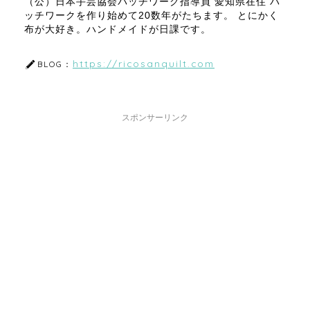
（公）日本手芸協会パッチワーク指導員 愛知県在住 パ
ッチワークを作り始めて20数年がたちます。 とにかく
布が大好き。ハンドメイドが日課です。
https://ricosanquilt.com
BLOG：
スポンサーリンク