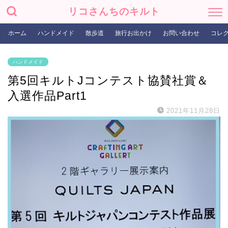
リコさんちのキルト
ホーム
ハンドメイド
散歩道
旅行お出かけ
お問い合わせ
コレ
ハンドメイド
第5回キルトJコンテスト協賛社賞＆
入選作品Part1
2021年11月28日