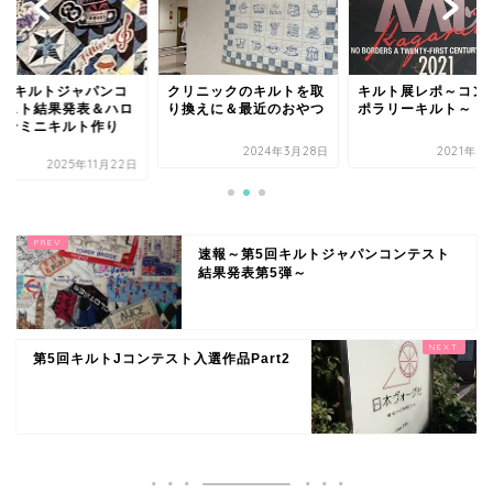
9回キルトジャパンコ
クリニックのキルトを取
キルト展レポ～コン
テスト結果発表＆ハロ
り換えに＆最近のおやつ
ポラリーキルト～
インミニキルト作り
.
2024年3月28日
2021年1
2025年11月22日
速報～第5回キルトジャパンコンテスト
結果発表第5弾～
第5回キルトJコンテスト入選作品Part2