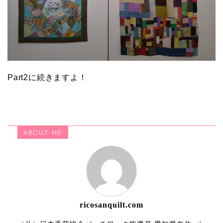
Part2に続きますよ！
ABOUT ME
ricosanquilt.com