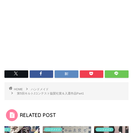
HOME
ハンドメイド
第5回キルトJコンテスト協賛社賞＆入選作品Part1
RELATED POST
ドメイド
ハンドメイド
ハンドメイド